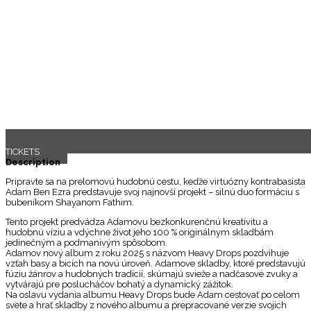
TICKETS
Description
Pripravte sa na prelomovú hudobnú cestu, keďže virtuózny kontrabasista
Adam Ben Ezra predstavuje svoj najnovší projekt – silnú duo formáciu s
bubeníkom Shayanom Fathim.
Tento projekt predvádza Adamovu bezkonkurenčnú kreativitu a
hudobnú víziu a vdýchne život jeho 100 % originálnym skladbám
jedinečným a podmanivým spôsobom.
Adamov nový album z roku 2025 s názvom Heavy Drops pozdvihuje
vzťah basy a bicích na novú úroveň. Adamove skladby, ktoré predstavujú
fúziu žánrov a hudobných tradícií, skúmajú svieže a nadčasové zvuky a
vytvárajú pre poslucháčov bohatý a dynamický zážitok.
Na oslavu vydania albumu Heavy Drops bude Adam cestovať po celom
svete a hrať skladby z nového albumu a prepracované verzie svojich