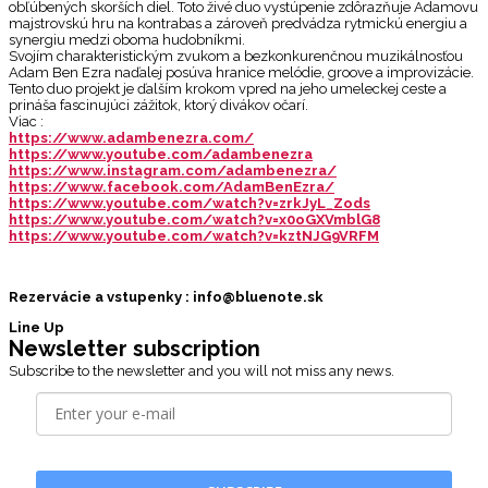
obľúbených skorších diel. Toto živé duo vystúpenie zdôrazňuje Adamovu
majstrovskú hru na kontrabas a zároveň predvádza rytmickú energiu a
synergiu medzi oboma hudobníkmi.
Svojím charakteristickým zvukom a bezkonkurenčnou muzikálnosťou
Adam Ben Ezra naďalej posúva hranice melódie, groove a improvizácie.
Tento duo projekt je ďalším krokom vpred na jeho umeleckej ceste a
prináša fascinujúci zážitok, ktorý divákov očarí.
Viac :
https://www.adambenezra.com/
https://www.youtube.com/adambenezra
https://www.instagram.com/adambenezra/
https://www.facebook.com/AdamBenEzra/
https://www.youtube.com/watch?v=zrkJyL_Zods
https://www.youtube.com/watch?v=x0oGXVmblG8
https://www.youtube.com/watch?v=kztNJG9VRFM
Rezervácie a vstupenky : info@bluenote.sk
Line Up
Newsletter subscription
Subscribe to the newsletter and you will not miss any news.