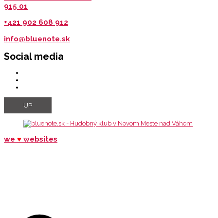
915 01
+421 902 608 912
info@bluenote.sk
Social media
UP
we
♥
websites