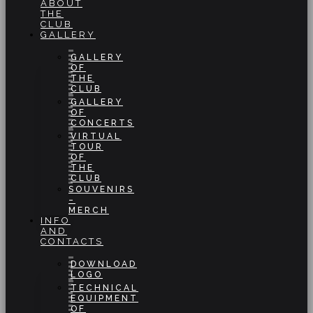
ABOUT
THE
CLUB
GALLERY
GALLERY
OF
THE
CLUB
GALLERY
OF
CONCERTS
VIRTUAL
TOUR
OF
THE
CLUB
SOUVENIRS
–
MERCH
INFO
AND
CONTACTS
DOWNLOAD
LOGO
TECHNICAL
EQUIPMENT
OF