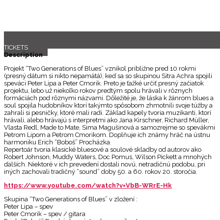
TICKETS
Description
Projekt “Two Generations of Blues” vznikol približne pred 10 rokmi
(presný dátum si nikto nepamätá), keď sa so skupinou Sitra Achra spojili
speváci Peter Lipa a Peter Cmorik. Preto je ťažké určiť presný začiatok
projektu, lebo už niekoľko rokov predtým spolu hrávali v rôznych
formáciách pod rôznymi názvami. Dôležité je, že láska k žánrom blues a
soul spojila hudobníkov ktorí takýmto spôsobom zhmotnili svoje túžby a
zahrali si pesničky, ktoré mali radi. Základ kapely tvoria muzikanti, ktorí
hrávali, alebo hrávajú s interpretmi ako Jana Kirschner, Richard Müller,
Vlasta Redl, Made to Mate, Sima Magušinová a samozrejme so spevákmi
Petrom Lipom a Petrom Cmorikom. Doplňuje ich známy hráč na ústnu
harmoniku Erich “Boboš” Procházka.
Repertoár tvoria klasické bluesové a soulové skladby od autorov ako
Robert Johnson, Muddy Waters, Doc Pomus, Wilson Pickett a mnohých
ďalších. Niektoré v ich prevedení dostali novú, netradičnú podobu, pri
iných zachovali tradičný “sound” doby 50. a 60. rokov 20. storočia.
https://www.youtube.com/watch?v=VbB-WRrE-Hk
Skupina “Two Generations of Blues” v zložení :
Peter Lipa – spev
Peter Cmorik – spev / gitara