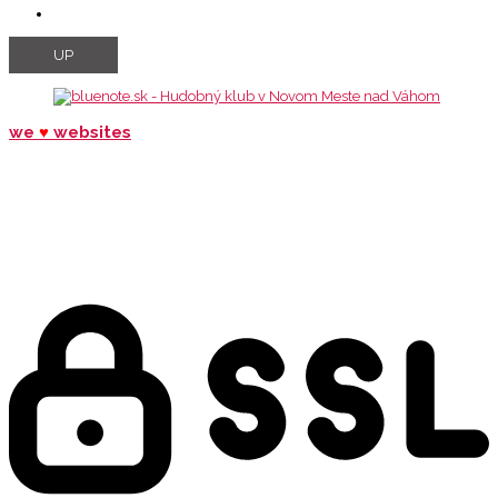
UP
we
♥
websites