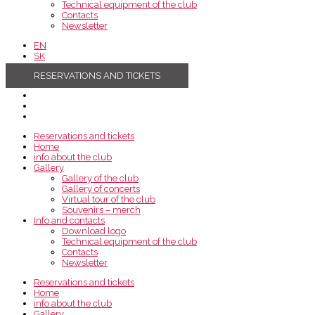
Technical equipment of the club
Contacts
Newsletter
EN
SK
RESERVATIONS AND TICKETS
Reservations and tickets
Home
info about the club
Gallery
Gallery of the club
Gallery of concerts
Virtual tour of the club
Souvenirs – merch
Info and contacts
Download logo
Technical equipment of the club
Contacts
Newsletter
Reservations and tickets
Home
info about the club
Gallery